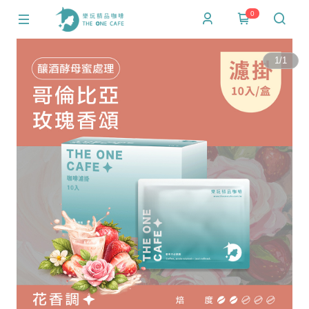
0
1
/
1