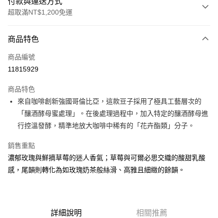
付款與運送方式
超取滿NT$1,200免運
付款方式
商品特色
信用卡一次付款
商品編號
超商取貨付款
11815929
LINE Pay
商品特色
Apple Pay
來自咖啡創新強國哥倫比亞，這款豆子採用了極具工藝層次的
「釀酒酵母蜜處理」。在後處理過程中，加入特定的釀酒酵母進
街口支付
行控溫發酵，精準地放大咖啡中稀有的「花卉酯類」分子。
全盈+PAY
銷售重點
AFTEE先享後付
濃郁玫瑰與鮮摘草莓的迷人香氣；草莓與可爾必思交織的酸甜乳酸
相關說明
感，尾韻則轉化為如玫瑰奶茶般絲滑、高雅且細緻的餘韻。
【關於「AFTEE先享後付」】
ATM付款
AFTEE先享後付是「在收到商品之後才付款」的支付方式。 讓您購物簡單
便利好安心！
１．簡單：不需註冊會員、不需綁卡、不需儲值。
運送方式
２．便利：只要手機號碼，簡訊認證，即可結帳。
詳細說明
相關推薦