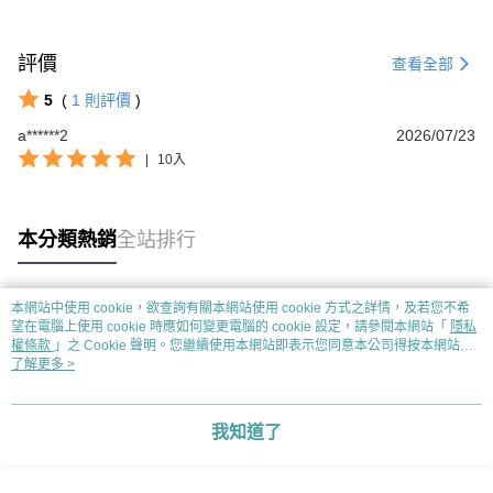
評價
查看全部
5
(
1
則評價
)
a******2
2026/07/23
|
10入
本分類熱銷
全站排行
本網站中使用 cookie，欲查詢有關本網站使用 cookie 方式之詳情，及若您不希
熱門標籤
望在電腦上使用 cookie 時應如何變更電腦的 cookie 設定，請參閱本網站「
隱私
權條款
」之 Cookie 聲明。您繼續使用本網站即表示您同意本公司得按本網站使
用條款之 Cookie 聲明使用 cookie。
了解更多 >
我知道了