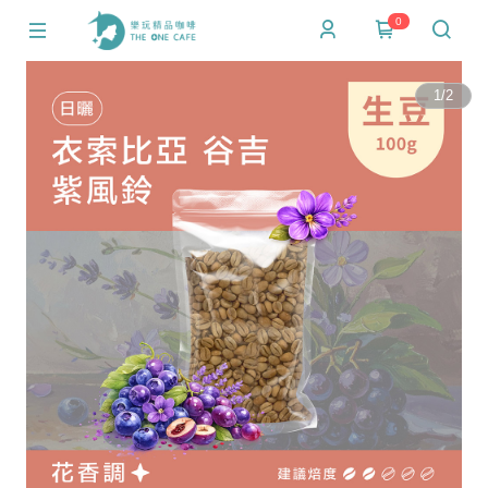
0
1
/
2