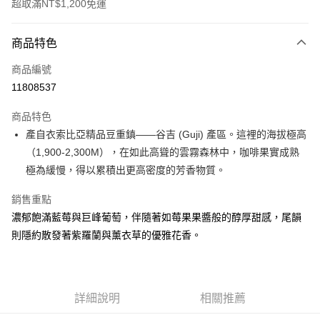
超取滿NT$1,200免運
付款方式
商品特色
信用卡一次付款
商品編號
超商取貨付款
11808537
LINE Pay
商品特色
Apple Pay
產自衣索比亞精品豆重鎮——谷吉 (Guji) 產區。這裡的海拔極高
（1,900-2,300M），在如此高聳的雲霧森林中，咖啡果實成熟
街口支付
極為緩慢，得以累積出更高密度的芳香物質。
悠遊付
銷售重點
全盈+PAY
濃郁飽滿藍莓與巨峰葡萄，伴隨著如莓果果醬般的醇厚甜感，尾韻
則隱約散發著紫羅蘭與薰衣草的優雅花香。
AFTEE先享後付
相關說明
【關於「AFTEE先享後付」】
ATM付款
AFTEE先享後付是「在收到商品之後才付款」的支付方式。 讓您購物簡單
便利好安心！
詳細說明
相關推薦
１．簡單：不需註冊會員、不需綁卡、不需儲值。
運送方式