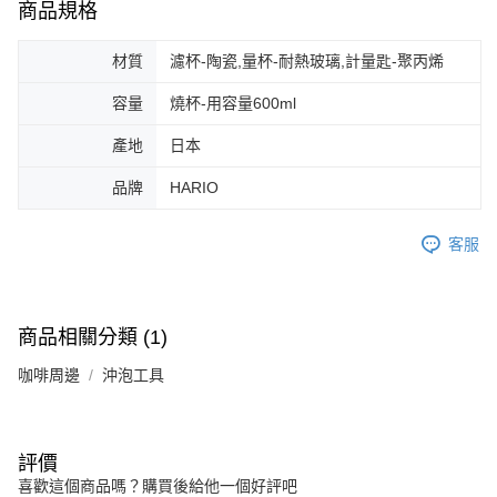
商品規格
材質
濾杯-陶瓷,量杯-耐熱玻璃,計量匙-聚丙烯
容量
燒杯-用容量600ml
產地
日本
品牌
HARIO
客服
商品相關分類 (1)
咖啡周邊
沖泡工具
評價
喜歡這個商品嗎？購買後給他一個好評吧