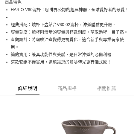
商品特色
Apple Pay
HARIO V60濾杯：咖啡界公認的經典神器，全球愛好者的最愛！
街口支付
經典搭配：燒杯下壺結合V60 02濾杯，沖煮體驗更升級。
全盈+PAY
容量刻度：燒杯附清晰的容量與杯數刻度，萃取過程一目了然。
直觀設計：將咖啡沖煮變得更視覺化，適合新手與專業玩家使
AFTEE先享後付
用。
相關說明
簡約實用：兼具功能性與美感，是日常沖煮的必備利器。
【關於「AFTEE先享後付」】
ATM付款
AFTEE先享後付是「在收到商品之後才付款」的支付方式。 讓您購物簡單
這款套組不僅實用，還能讓您的咖啡時光更有儀式感！
便利好安心！
１．簡單：不需註冊會員、不需綁卡、不需儲值。
運送方式
２．便利：只要手機號碼，簡訊認證，即可結帳。
３．安心：先確認商品／服務後，再付款。
全家取貨付款
詳細說明
商品規格
相關推薦
每筆NT$60，滿NT$1,200(含以上)免運費
【「AFTEE先享後付」結帳流程】
１．於結帳方式選擇「AFTEE先享後付」後，將跳轉至「AFTEE先享後付」
付款後全家取貨
結帳頁面，進行簡訊認證並確認金額後，即可完成結帳。
２．訂單成立數日內，您將收到繳費通知簡訊。
每筆NT$60，滿NT$1,200(含以上)免運費
３．收到繳費通知簡訊後14天內，點擊此簡訊中的連結，可透過四大超商／
ATM／網路銀行／等多元方式進行付款，方視為交易完成。
7-11取貨付款
※ 請注意：結帳手續完成當下不需立刻繳費，但若您需要取消訂單，請聯絡
每筆NT$60，滿NT$1,200(含以上)免運費
購買商品的店家。未經商家同意取消之訂單仍視為有效，需透過AFTEE先享