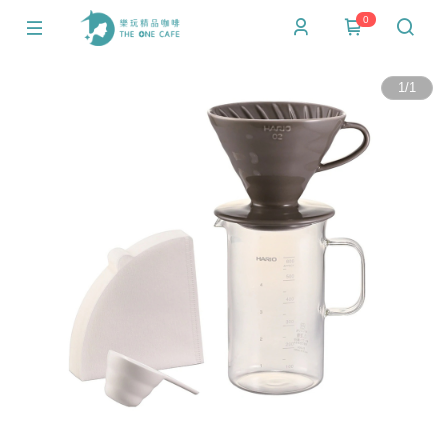
0
1
/
1