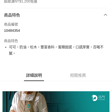
超取滿NT$1,200免運
付款方式
商品特色
信用卡一次付款
商品編號
超商取貨付款
10484354
LINE Pay
商品特色
Apple Pay
可可，奶油，松木，豐富香料，蜜糖甜感，口感厚實，百喝不
膩。
街口支付
全盈+PAY
AFTEE先享後付
詳細說明
相關推薦
相關說明
【關於「AFTEE先享後付」】
ATM付款
AFTEE先享後付是「在收到商品之後才付款」的支付方式。 讓您購物簡單
便利好安心！
１．簡單：不需註冊會員、不需綁卡、不需儲值。
運送方式
２．便利：只要手機號碼，簡訊認證，即可結帳。
３．安心：先確認商品／服務後，再付款。
全家取貨付款