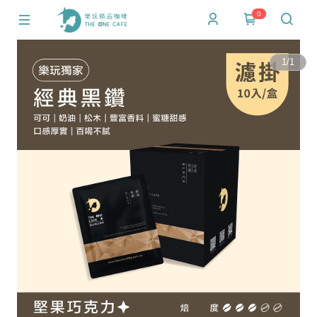
0
1
/
1