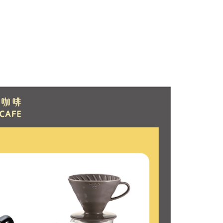
依本服務之必要範圍內提供個人資料，並將交易相關給付款項請
00，滿NT$1,200(含以上)免運費
讓予恩沛科技股份有限公司。
個人資料處理事宜，請瀏覽以下網址：
ee.tw/terms/#terms3
00
年的使用者請事先徵得法定代理人或監護人之同意方可使用
E先享後付」，若未經同意申辦者引起之損失，本公司不負相關責
AFTEE先享後付」時，將依據個別帳號之用戶狀況，依本公司
核予不同之上限額度；若仍有額度不足之情形，本公司將視審查
用戶進行身份認證。
一人註冊多個帳號或使用他人資訊註冊。若發現惡意使用之情
科技股份有限公司將有權停止該用戶之使用額度並採取法律行