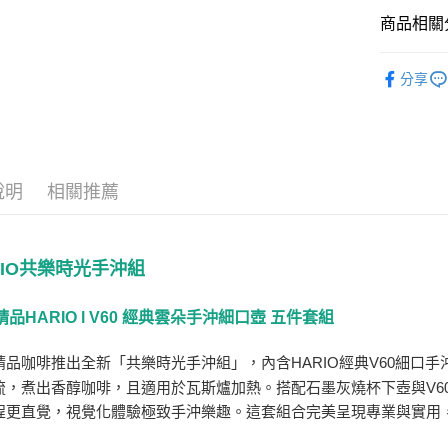
商品相關分
AFTEE先
相關說明
咖啡周邊
【關於「A
分享
ATM付款
AFTEE
便利好安
１．簡單
２．便利
運送方式
３．安心
全家取貨
說明
相關推薦
【「AFT
每筆NT$6
１．於結帳
付」結帳
付款後全
２．訂單
RIO共樂時光手沖組
３．收到繳
每筆NT$6
／ATM／
※ 請注意
7-11取貨
品HARIO l V60 經典雲朵手沖細口壺 五件套組
絡購買商品
先享後付
每筆NT$6
※ 交易是
精品咖啡推出全新「共樂時光手沖組」，內含HARIO經典V60細口手
是否繳費成
付款後7-1
流，煮出香醇咖啡，且適用於瓦斯爐加熱。搭配石墨灰燒杯下壺與V6
付客戶支
每筆NT$6
程更直覺，視覺化體驗極致手沖樂趣。這套組合完美呈現專業與實用
【注意事
宅配
１．透過由