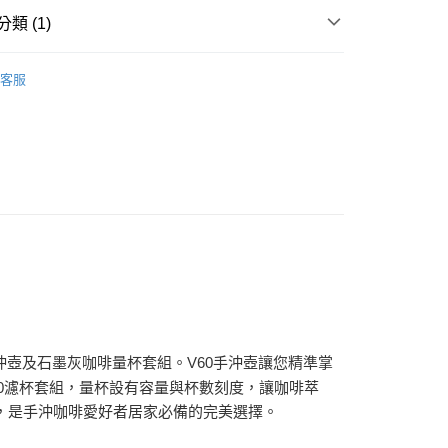
類 (1)
享後付
沖泡工具
FTEE先享後付」】
客服
先享後付是「在收到商品之後才付款」的支付方式。 讓您購物簡單
心！
：不需註冊會員、不需綁卡、不需儲值。
：只要手機號碼，簡訊認證，即可結帳。
：先確認商品／服務後，再付款。
付款
EE先享後付」結帳流程】
0，滿NT$1,200(含以上)免運費
方式選擇「AFTEE先享後付」後，將跳轉至「AFTEE先享後
頁面，進行簡訊認證並確認金額後，即可完成結帳。
家取貨
成立數日內，您將收到繳費通知簡訊。
費通知簡訊後14天內，點擊此簡訊中的連結，可透過四大超商
0，滿NT$1,200(含以上)免運費
網路銀行／等多元方式進行付款，方視為交易完成。
：結帳手續完成當下不需立刻繳費，但若您需要取消訂單，請聯
付款
的店家。未經商家同意取消之訂單仍視為有效，需透過AFTEE
繳納相關費用。
0，滿NT$1,200(含以上)免運費
否成功請以「AFTEE先享後付 」之結帳頁面顯示為準，若有關於
沖壺及石墨灰咖啡量杯套組。V60手沖壺讓您精準掌
功／繳費後需取消欲退款等相關疑問，請聯繫「AFTEE先享後
1取貨
0濾杯套組，量杯設有容量與杯數刻度，讓咖啡萃
援中心」
https://netprotections.freshdesk.com/support/home
0，滿NT$1,200(含以上)免運費
，是手沖咖啡愛好者居家必備的完美選擇。
項】
恩沛科技股份有限公司提供之「AFTEE先享後付」服務完成之