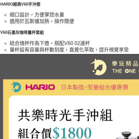
HARIO經典V60手沖壺
交易，需
每筆NT$1
求債權轉
細口設計，方便掌控水量
２．關於
離島宅配
適用於瓦斯爐加熱，操作簡便
https://aft
每筆NT$2
３．未成
V60石墨灰咖啡量杯套組
「AFTE
任。
結合燒杯作為下壺，搭配V60 02濾杯
４．使用「
量杯設有容量與杯數刻度，直覺化萃取，提升視覺享受
即時審查
結果請求
５．嚴禁
形，恩沛
動。