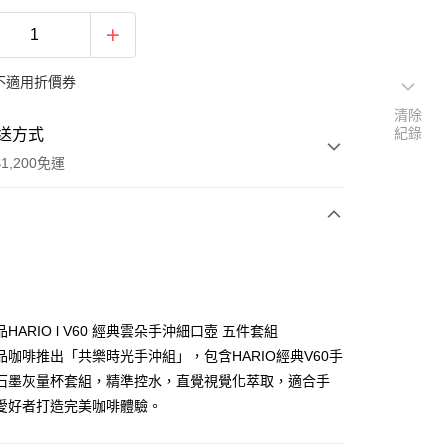
不適用折價券
清除
紀錄
送方式
1,200免運
次付款
付款
HARIO l V60 經典雲朵手沖細口壺 五件套組
品咖啡推出「共樂時光手沖組」，包含HARIO經典V60手
石墨灰量杯套組，精準控水，直覺視覺化萃取，適合手
愛好者打造完美咖啡體驗。