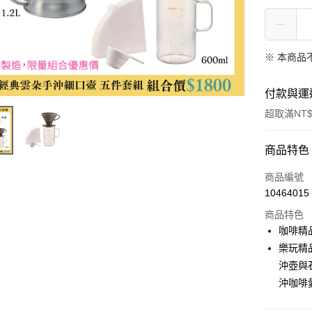
※ 本商品
付款與運
超取滿NT$
付款方式
商品特色
信用卡一
商品編號
10464015
超商取貨
商品特色
LINE Pay
咖啡精品
樂玩精
Apple Pay
沖壺與
街口支付
沖咖啡
全盈+PAY