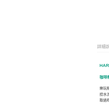
詳細
HA
咖啡精
樂玩
控水
取過