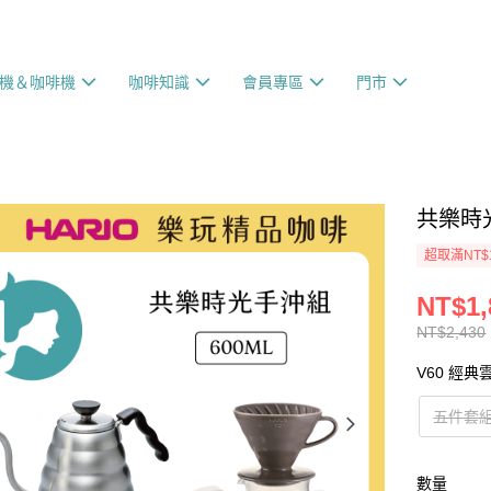
機＆咖啡機
咖啡知識
會員專區
門市
共樂時
超取滿NT$
NT$1,
NT$2,430
V60 經
五件套
數量