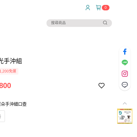
0
光手沖組
1,200免運
800
典雲朵手沖細口壺
組