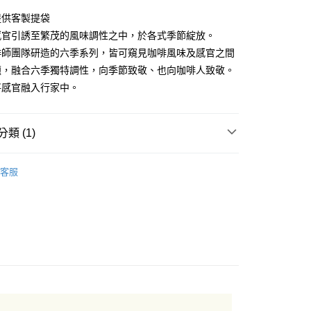
提供客製提袋
享後付
感官引誘至繁茂的風味調性之中，於各式季節綻放。
啡師團隊研造的六季系列，皆可窺見咖啡風味及感官之間
FTEE先享後付」】
題，融合六季獨特調性，向季節致敬、也向咖啡人致敬。
先享後付是「在收到商品之後才付款」的支付方式。 讓您購物簡單
心！
將感官融入行家中。
：不需註冊會員、不需綁卡、不需儲值。
：只要手機號碼，簡訊認證，即可結帳。
：先確認商品／服務後，再付款。
類 (1)
付款
EE先享後付」結帳流程】
0，滿NT$1,200(含以上)免運費
方式選擇「AFTEE先享後付」後，將跳轉至「AFTEE先享後
！早鳥優惠中
頁面，進行簡訊認證並確認金額後，即可完成結帳。
客服
家取貨
成立數日內，您將收到繳費通知簡訊。
費通知簡訊後14天內，點擊此簡訊中的連結，可透過四大超商
0，滿NT$1,200(含以上)免運費
網路銀行／等多元方式進行付款，方視為交易完成。
：結帳手續完成當下不需立刻繳費，但若您需要取消訂單，請聯
付款
的店家。未經商家同意取消之訂單仍視為有效，需透過AFTEE
繳納相關費用。
0，滿NT$1,200(含以上)免運費
否成功請以「AFTEE先享後付 」之結帳頁面顯示為準，若有關於
功／繳費後需取消欲退款等相關疑問，請聯繫「AFTEE先享後
1取貨
援中心」
https://netprotections.freshdesk.com/support/home
0，滿NT$1,200(含以上)免運費
項】