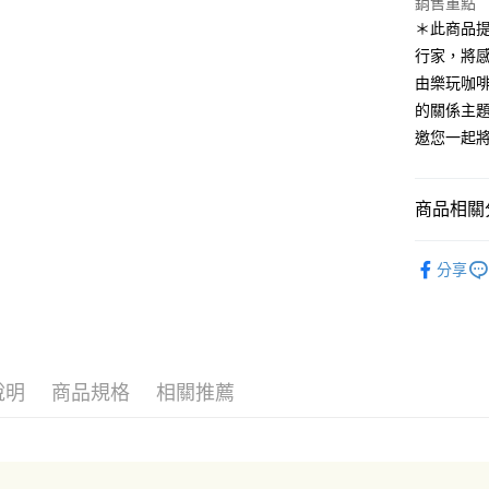
全盈+PAY
銷售重點
＊此商品
AFTEE先
行家，將
相關說明
由樂玩咖
【關於「A
ATM付款
的關係主
AFTEE
便利好安
邀您一起
１．簡單
２．便利
運送方式
３．安心
商品相關分
全家取貨
【「AFT
每筆NT$6
１．於結帳
中秋禮盒
付」結帳
分享
付款後全
２．訂單
３．收到繳
每筆NT$6
／ATM／
※ 請注意
7-11取貨
絡購買商品
先享後付
每筆NT$6
說明
商品規格
相關推薦
※ 交易是
是否繳費成
付款後7-1
付客戶支
每筆NT$6
【注意事