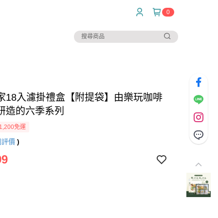
0
家18入濾掛禮盒【附提袋】由樂玩咖啡
研造的六季系列
1,200免運
則評價
)
99