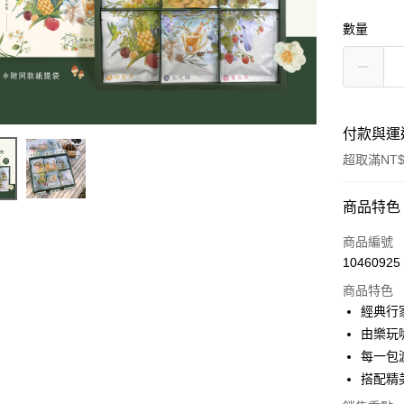
數量
付款與運
超取滿NT$
付款方式
商品特色
信用卡一
商品編號
10460925
超商取貨
商品特色
LINE Pay
經典行
由樂玩
Apple Pay
每一包
街口支付
搭配精