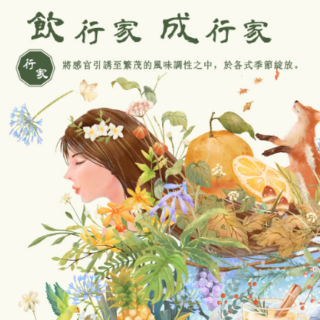
宅配
１．透過由
交易，需
每筆NT$1
求債權轉
２．關於
離島宅配
https://aft
每筆NT$2
３．未成
「AFTE
任。
４．使用「
即時審查
結果請求
５．嚴禁
形，恩沛
動。