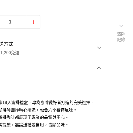
清除
紀錄
送方式
1,200免運
次付款
付款
家18入濾掛禮盒，專為咖啡愛好者打造的完美選擇。
咖啡師團隊精心研造，融合六季獨特風味。
濾掛咖啡都展現了專業的品質與用心。
美提袋，無論送禮或自用，皆顯品味。