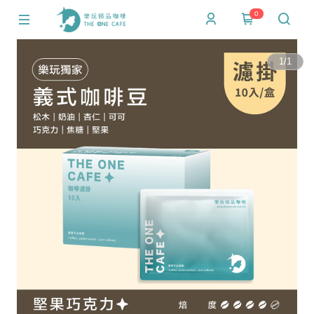
0
1
/
1