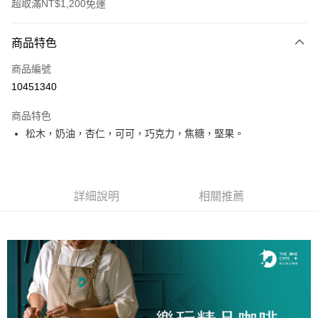
超取滿NT$1,200免運
付款方式
商品特色
信用卡一次付款
商品編號
超商取貨付款
10451340
LINE Pay
商品特色
Apple Pay
松木，奶油，杏仁，可可，巧克力，焦糖，堅果。
街口支付
全盈+PAY
詳細說明
相關推薦
AFTEE先享後付
相關說明
【關於「AFTEE先享後付」】
ATM付款
AFTEE先享後付是「在收到商品之後才付款」的支付方式。 讓您購物簡單
便利好安心！
１．簡單：不需註冊會員、不需綁卡、不需儲值。
運送方式
２．便利：只要手機號碼，簡訊認證，即可結帳。
３．安心：先確認商品／服務後，再付款。
全家取貨付款