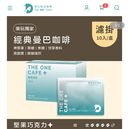
0
1
/
1