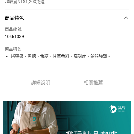
超取滿NT$1,200免運
付款方式
商品特色
信用卡一次付款
商品編號
超商取貨付款
10451339
LINE Pay
商品特色
Apple Pay
烤堅果、黑糖、焦糖、甘草香料、高甜度，餘韻強烈。
街口支付
全盈+PAY
詳細說明
相關推薦
AFTEE先享後付
相關說明
【關於「AFTEE先享後付」】
ATM付款
AFTEE先享後付是「在收到商品之後才付款」的支付方式。 讓您購物簡單
便利好安心！
１．簡單：不需註冊會員、不需綁卡、不需儲值。
運送方式
２．便利：只要手機號碼，簡訊認證，即可結帳。
３．安心：先確認商品／服務後，再付款。
全家取貨付款