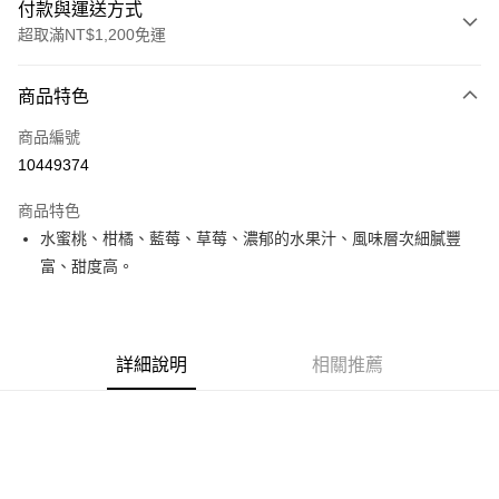
付款與運送方式
超取滿NT$1,200免運
付款方式
商品特色
信用卡一次付款
商品編號
超商取貨付款
10449374
LINE Pay
商品特色
Apple Pay
水蜜桃、柑橘、藍莓、草莓、濃郁的水果汁、風味層次細膩豐
富、甜度高。
街口支付
全盈+PAY
AFTEE先享後付
詳細說明
相關推薦
相關說明
【關於「AFTEE先享後付」】
ATM付款
AFTEE先享後付是「在收到商品之後才付款」的支付方式。 讓您購物簡單
便利好安心！
１．簡單：不需註冊會員、不需綁卡、不需儲值。
運送方式
２．便利：只要手機號碼，簡訊認證，即可結帳。