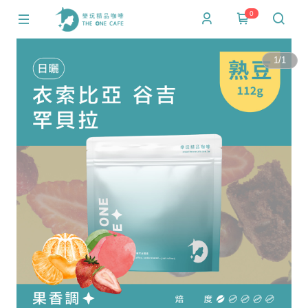
0
1
/
1